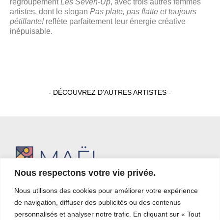
regroupement
Les Seven-Up
, avec trois autres femmes
artistes, dont le slogan
Pas plate, pas flatte et toujours
pétillante!
reflète parfaitement leur énergie créative
inépuisable.
- DÉCOUVREZ D'AUTRES ARTISTES -
Nous respectons votre vie privée.
MAËL, signature d’émotion, réunit une équipe de professionnels de
courtage en art et un collectif d’artistes québécois unis par la même
Nous utilisons des cookies pour améliorer votre expérience
vision : enrichir votre environnement d’œuvres qui vous touchent et vous
de navigation, diffuser des publicités ou des contenus
font vibrer.
personnalisés et analyser notre trafic. En cliquant sur « Tout