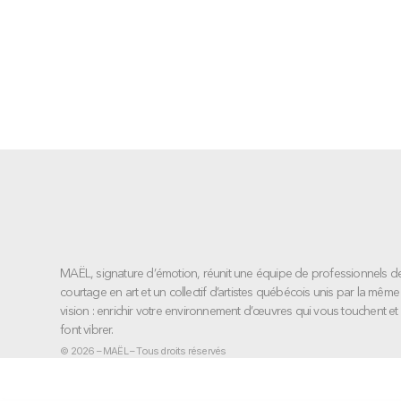
MAËL, signature d’émotion, réunit une équipe de professionnels d
courtage en art et un collectif d’artistes québécois unis par la même
vision : enrichir votre environnement d’œuvres qui vous touchent et
font vibrer.
© 2026 – MAËL – Tous droits réservés