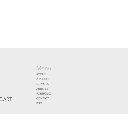
Menu
ACCUEIL
À PROPOS
SERVICES
ARTISTES
PORTFOLIO
E.ART
CONTACT
ENG